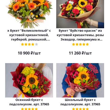
х Букет "Великолепный" с
Букет "Буйство красок" из
кустовой хризантемой,
кустовой хризантемы, розы
герберой, ромашкой,
Эквадор, гиперикума и
альстромерией и
подсолнуха арт. 5531
подсолнухом арт. 6978
10 900
₽
/шт
11 260
₽
/шт
Осенний букет с
Школьный букет с
подсолнухом. арт. 37965
подсолнухом. арт. 37965