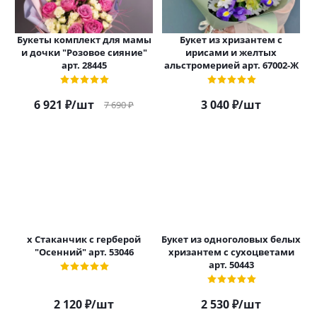
Букеты комплект для мамы
Букет из хризантем с
и дочки "Розовое сияние"
ирисами и желтых
арт. 28445
альстромерией арт. 67002-Ж
6 921
₽
/шт
3 040
₽
/шт
7 690
₽
х Стаканчик с герберой
Букет из одноголовых белых
"Осенний" арт. 53046
хризантем с сухоцветами
арт. 50443
2 120
₽
/шт
2 530
₽
/шт