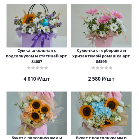
Сумка школьная с
Сумочка с герберами и
подсолнухом и статицей арт.
хризантемой ромашка арт.
84607
84595
4 010
₽
/шт
2 580
₽
/шт
Букет с подсолнухами и
Букет с подсолнухами и