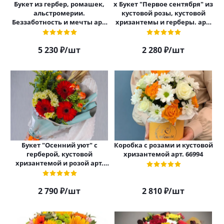
Букет из гербер, ромашек,
х Букет "Первое сентября" из
альстромерии.
кустовой розы, кустовой
Беззаботность и мечты арт.
хризантемы и герберы. арт.
36298
7103
5 230
₽
/шт
2 280
₽
/шт
Букет "Осенний уют" с
Коробка с розами и кустовой
герберой, кустовой
хризантемой арт. 66994
хризантемой и розой арт.
38376
2 790
₽
/шт
2 810
₽
/шт