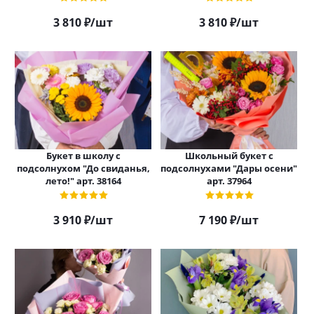
3 810
₽
/шт
3 810
₽
/шт
Букет в школу с
Школьный букет с
подсолнухом "До свиданья,
подсолнухами "Дары осени"
лето!" арт. 38164
арт. 37964
3 910
₽
/шт
7 190
₽
/шт