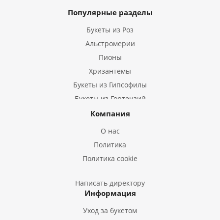
Популярные разделы
Букеты из Роз
Альстромерии
Пионы
Хризантемы
Букеты из Гипсофилы
Букеты из Гортензий
Букеты из Ирисов
Компания
Букеты из Лилий
О нас
Букеты из Подсолнухов
Политика
Букеты из Эустом
Политика cookie
Букеты из Пион
Букеты из Гладиолусов
Написать директору
Информация
Букеты из Тюльпанов
Уход за букетом