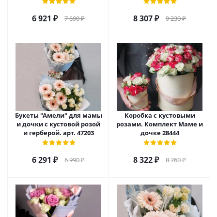
6 921
₽
8 307
₽
7 690
₽
9 230
₽
Букеты "Амели" для мамы
Коробка с кустовыми
и дочки с кустовой розой
розами. Комплект Маме и
и герберой. арт. 47203
дочке 28444
6 291
₽
8 322
₽
6 990
₽
8 760
₽