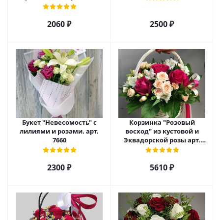
розы и альстромерии арт.
6975
2060 ₽
2500 ₽
Букет "Невесомость" с
Корзинка "Розовый
лилиями и розами. арт.
восход" из кустовой и
7660
Эквадорской розы арт.
5520
2300 ₽
5610 ₽