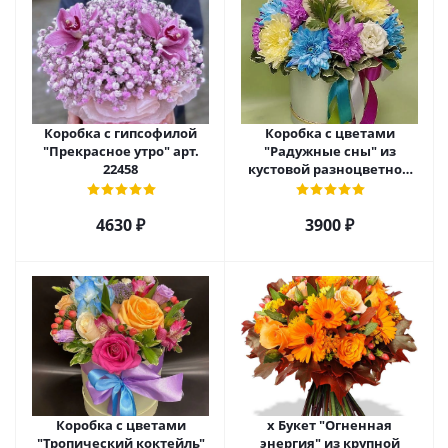
Коробка с гипсофилой
Коробка с цветами
"Прекрасное утро" арт.
"Радужные сны" из
22458
кустовой разноцветной
хризантемы арт. 22457
4630 ₽
3900 ₽
Коробка с цветами
х Букет "Огненная
"Тропический коктейль"
энергия" из крупной