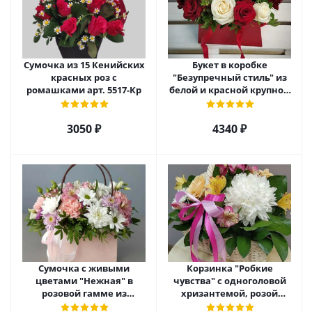
Сумочка из 15 Кенийских
Букет в коробке
красных роз с
"Безупречный стиль" из
ромашками арт. 5517-Кр
белой и красной крупной
розы Эквадор. арт. 5515
3050 ₽
4340 ₽
Сумочка с живыми
Корзинка "Робкие
цветами "Нежная" в
чувства" с одноголовой
розовой гамме из
хризантемой, розой
кустовой хризантемы,
Эквадор и альстромерией