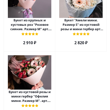
Букет из крупных и
Букет "Амели мини.
кустовых роз "Розовое
Размер S" из кустовой
сияние. Размер M" арт.
розы и мини гербер арт.
28482/M
27789/S
2 910
₽
2 820
₽
Букет из кустовой розы и
мини гербер "Офелия
мини. Размер М". арт.
35972/M