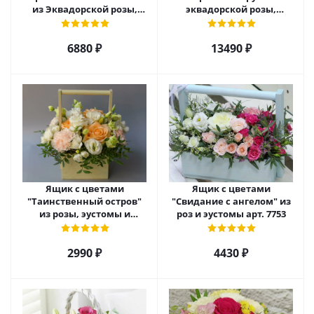
из Эквадорской розы,
эквадорской розы,
эустомы, альстромерии
гиперикума и гермини.
арт. 22456
арт. 7628
6880 ₽
13490 ₽
Ящик с цветами
Ящик с цветами
"Таинственный остров"
"Свидание с ангелом" из
из розы, эустомы и
роз и эустомы арт. 7753
диантуса арт. 7754
2990 ₽
4430 ₽