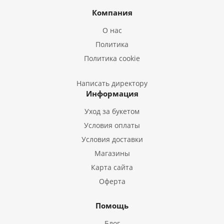
Букеты из Ирисов
Компания
Букеты из Лилий
О нас
Букеты из Подсолнухов
Политика
Букеты из Эустом
Политика cookie
Букеты из Пион
Букеты из Гладиолусов
Написать директору
Информация
Букеты из Тюльпанов
Уход за букетом
Условия оплаты
Условия доставки
Магазины
Карта сайта
Оферта
Помощь
Блог